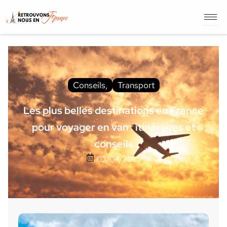
Conseils
,
Transport
Les plus belles destinations en France
pour voyager en van : itinéraires et
conseils
03/04/2025