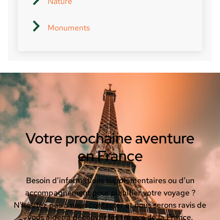
Nature
Monuments
Votre prochaine aventure
en France
Besoin d’informations supplémentaires ou d’un
accompagnement pour planifier votre voyage ?
N’hésitez pas à nous contacter et nous serons ravis de
vous aider à découvrir les trésors de la France.