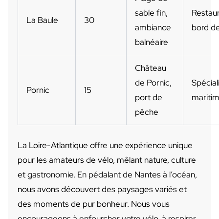
sable fin,
Restau
La Baule
30
ambiance
bord d
balnéaire
Château
de Pornic,
Spécial
Pornic
15
port de
mariti
pêche
La Loire-Atlantique offre une expérience unique
pour les amateurs de vélo, mêlant nature, culture
et gastronomie. En pédalant de Nantes à l’océan,
nous avons découvert des paysages variés et
des moments de pur bonheur. Nous vous
encourageons à enfourcher votre vélo, à respirer