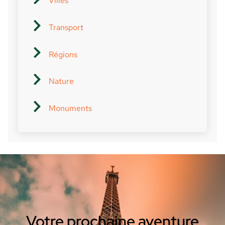
Villes
Transport
Régions
Nature
Monuments
Votre prochaine aventure